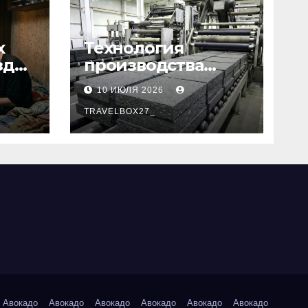
х
Технология
зд
производства
базальтовых
10 ИЮЛЯ 2026
теплоизоляционн
ых плит по ГОСТ
TRAVELBOX27_
Авокадо
Авокадо
Авокадо
Авокадо
Авокадо
Авокадо