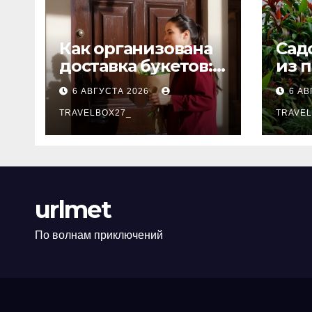
Как организована
Сад
доставка букетов:
из 
от составления
тол
6 АВГУСТА 2026
6 АВ
композиции до
передачи
TRAVELBOX27_
TRAVEL
получателю
urlmet
По волнам приключений