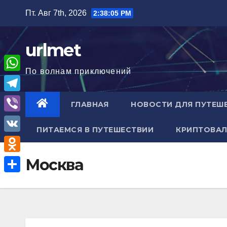
Перейти
Пт. Авг 7th, 2026
2:38:06 PM
к
содержимому
urlmet
По волнам приключений
W
h
T
ГЛАВНАЯ
НОВОСТИ ДЛЯ ПУТЕШ
a
e
V
t
ПИТАЕМСЯ В ПУТЕШЕСТВИИ
КРИПТОВАЛ
l
i
V
s
e
b
K
A
O
Москва
g
e
p
d
r
О
r
p
n
a
т
o
m
п
k