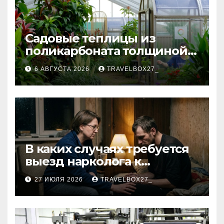
Садовые теплицы из
поликарбоната толщиной 4
и 6 мм
6 АВГУСТА 2026
TRAVELBOX27_
В каких случаях требуется
выезд нарколога к
пациенту
27 ИЮЛЯ 2026
TRAVELBOX27_