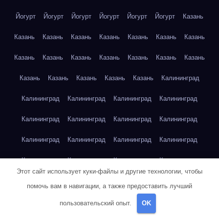
Йогурт
Йогурт
Йогурт
Йогурт
Йогурт
Йогурт
Казань
Казань
Казань
Казань
Казань
Казань
Казань
Казань
Казань
Казань
Казань
Казань
Казань
Казань
Казань
Казань
Казань
Казань
Казань
Казань
Калининград
Калининград
Калининград
Калининград
Калининград
Калининград
Калининград
Калининград
Калининград
Калининград
Калининград
Калининград
Калининград
Калининград
Калининград
Калининград
Калининград
Этот сайт использует куки-файлы и другие технологии, чтобы
Калининград
Калининград
Капуста
Капуста
Капуста
помочь вам в навигации, а также предоставить лучший
Капуста
Капуста
Капуста
Капуста
Капуста
Капуста
пользовательский опыт.
OK