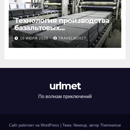
Технология производства
базальтовых
теплоизоляционных плит
10 ИЮЛЯ 2026
TRAVELBOX27_
по ГОСТ
urlmet
По волнам приключений
Сайт работает на WordPress
|
Тема: Newsup, автор
Themeansar