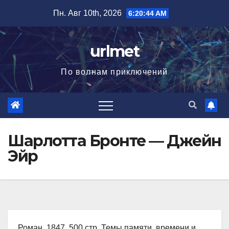
Перейти
Пн. Авг 10th, 2026
6:20:45 AM
к
содержимому
urlmet
По волнам приключений
Шарлотта Бронте — Джейн
Эйр
Роман, 1847, 500 стр. Темы памяти, времени и