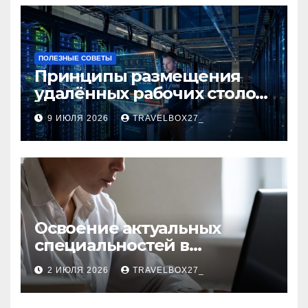
ПОЛЕЗНЫЕ СОВЕТЫ
Принципы размещения
удалённых рабочих столов
в Европе
9 ИЮЛЯ 2026
TRAVELBOX27_
Освоение актуальных
специальностей в
дистанционном формате
2 ИЮЛЯ 2026
TRAVELBOX27_