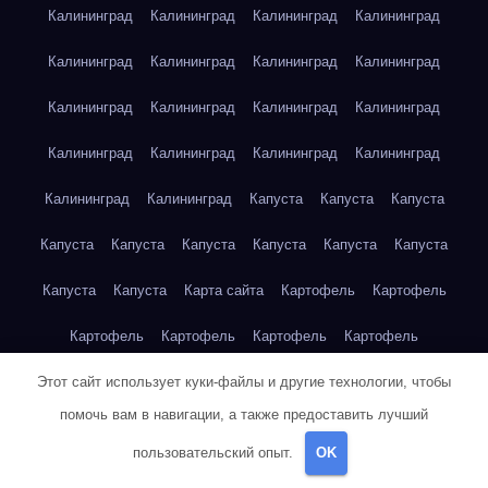
Калининград
Калининград
Калининград
Калининград
Калининград
Калининград
Калининград
Калининград
Калининград
Калининград
Калининград
Калининград
Калининград
Калининград
Калининград
Калининград
Калининград
Калининград
Капуста
Капуста
Капуста
Капуста
Капуста
Капуста
Капуста
Капуста
Капуста
Капуста
Капуста
Карта сайта
Картофель
Картофель
Картофель
Картофель
Картофель
Картофель
Этот сайт использует куки-файлы и другие технологии, чтобы
Картофель
Картофель
Картофель
Картофель
Кейптаун
помочь вам в навигации, а также предоставить лучший
Кейптаун
Кейптаун
Кейптаун
Кейптаун
Кейптаун
пользовательский опыт.
OK
Кейптаун
Кейптаун
Кейптаун
Кейптаун
Кейптаун