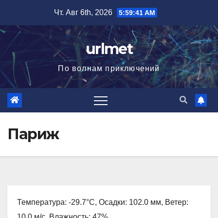
Перейти
Чт. Авг 6th, 2026
5:59:42 AM
к
содержимому
urlmet
По волнам приключений
Париж
Температура: -29.7°C, Осадки: 102.0 мм, Ветер:
10.0 м/с, Влажность: 47%