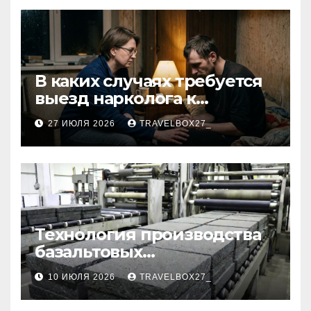
В каких случаях требуется
выезд нарколога к
пациенту
27 ИЮЛЯ 2026
TRAVELBOX27_
Технология производства
базальтовых
теплоизоляционных плит
10 ИЮЛЯ 2026
TRAVELBOX27_
по ГОСТ