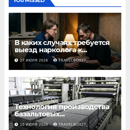
YOU MISSED
В каких случаях требуется
выезд нарколога к
пациенту
27 ИЮЛЯ 2026
TRAVELBOX27_
Технология производства
базальтовых
теплоизоляционных плит
10 ИЮЛЯ 2026
TRAVELBOX27_
по ГОСТ