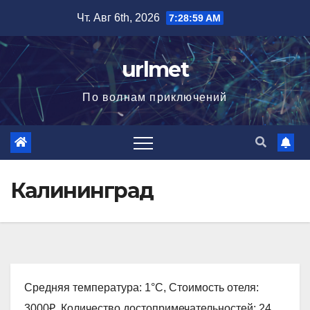
Перейти
Чт. Авг 6th, 2026
7:29:01 AM
к
содержимому
urlmet
По волнам приключений
Калининград
Средняя температура: 1°C, Стоимость отеля:
3000₽, Количество достопримечательностей: 24,