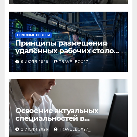
ПОЛЕЗНЫЕ СОВЕТЫ
Принципы размещения
удалённых рабочих столов
в Европе
9 ИЮЛЯ 2026
TRAVELBOX27_
Освоение актуальных
специальностей в
дистанционном формате
2 ИЮЛЯ 2026
TRAVELBOX27_