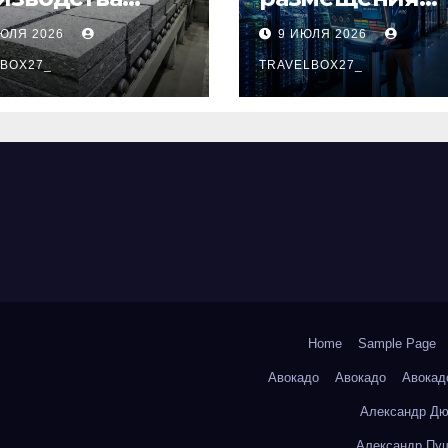
альтовых
удалённых
ИЮЛЯ 2026
9 ИЮЛЯ 2026
лоизоляционн
рабочих столов
плит по ГОСТ
BOX27_
Европе
TRAVELBOX27_
Home
Sample Page
Авокадо
Авокадо
Авокад
Александр Дю
Александр Пуш