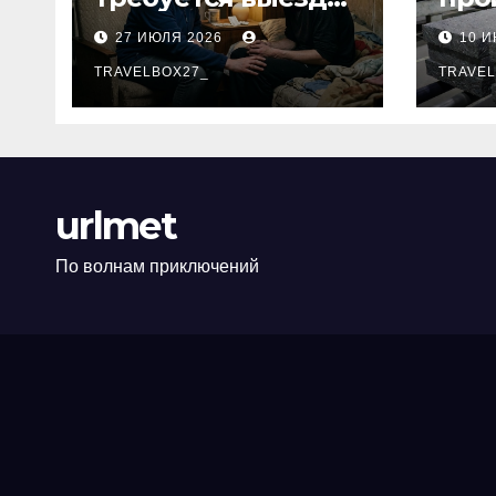
нарколога к
баз
27 ИЮЛЯ 2026
10 
пациенту
теп
TRAVELBOX27_
ых 
TRAVEL
urlmet
По волнам приключений