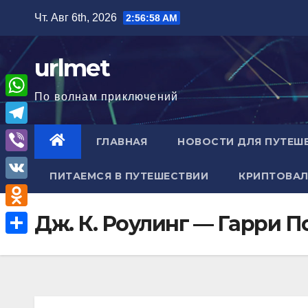
Перейти
Чт. Авг 6th, 2026
2:56:59 AM
к
содержимому
urlmet
По волнам приключений
W
h
T
ГЛАВНАЯ
НОВОСТИ ДЛЯ ПУТЕШ
a
e
V
t
ПИТАЕМСЯ В ПУТЕШЕСТВИИ
КРИПТОВАЛ
l
i
V
s
e
b
K
A
O
Дж. К. Роулинг — Гарри 
g
e
p
d
r
О
r
p
n
a
т
o
m
п
k