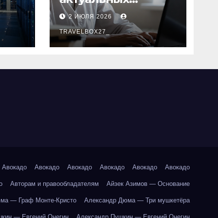
специальностей в
2 ИЮЛЯ 2026
 в
дистанционном
формате
TRAVELBOX27_
Авокадо
Авокадо
Авокадо
Авокадо
Авокадо
Авокадо
о
Авторам и правообладателям
Айзек Азимов — Основание
ма — Граф Монте-Кристо
Александр Дюма — Три мушкетёра
кин — Евгений Онегин
Александр Пушкин — Евгений Онегин