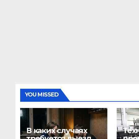
YOU MISSED
В каких случаях
Тех
требуется выезд
про