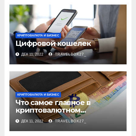
КРИПТОВАЛЮТА И БИЗНЕС
Цифровой кошелек
ДЕК 11, 2022
TRAVELBOX27_
КРИПТОВАЛЮТА И БИЗНЕС
Что самое главное в
криптовалютном
кошельке?
ДЕК 11, 2022
TRAVELBOX27_