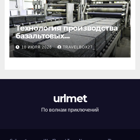
Технология производства
базальтовых
теплоизоляционных плит
10 ИЮЛЯ 2026
TRAVELBOX27_
по ГОСТ
urlmet
По волнам приключений