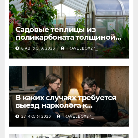
Садовые теплицы из
поликарбоната толщиной 4
и 6 мм
6 АВГУСТА 2026
TRAVELBOX27_
В каких случаях требуется
выезд нарколога к
пациенту
27 ИЮЛЯ 2026
TRAVELBOX27_