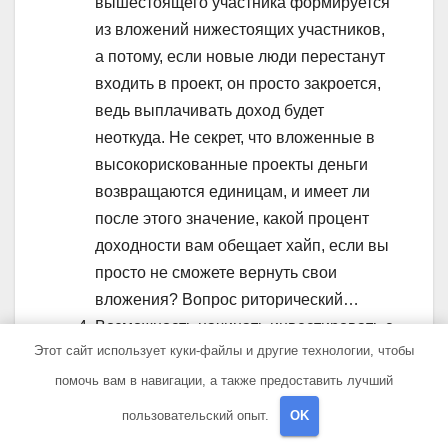
вышестоящего участника формируется
из вложений нижестоящих участников,
а потому, если новые люди перестанут
входить в проект, он просто закроется,
ведь выплачивать доход будет
неоткуда. Не секрет, что вложенные в
высокорискованные проекты деньги
возвращаются единицам, и имеет ли
после этого значение, какой процент
доходности вам обещает хайп, если вы
просто не сможете вернуть свои
вложения? Вопрос риторический…
Возможность начинать инвестировать с
Этот сайт использует куки-файлы и другие технологии, чтобы
небольших сумм. Да, как правило,
хайпы позволяют вкладывать от 10
помочь вам в навигации, а также предоставить лучший
долларов, однако из этой суммы
пользовательский опыт.
OK
средств вы не сможете получить