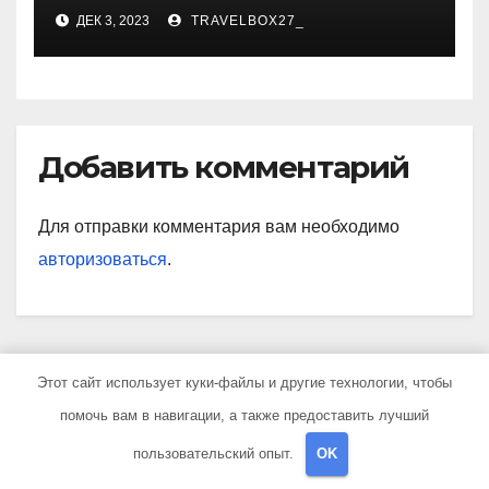
карьера, личная жизнь и
ДЕК 3, 2023
TRAVELBOX27_
знаковые достижения
Добавить комментарий
Для отправки комментария вам необходимо
авторизоваться
.
Этот сайт использует куки-файлы и другие технологии, чтобы
Поиск
помочь вам в навигации, а также предоставить лучший
пользовательский опыт.
OK
Поиск