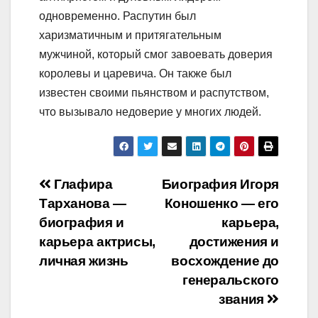
одновременно. Распутин был
харизматичным и притягательным
мужчиной, который смог завоевать доверия
королевы и царевича. Он также был
известен своими пьянством и распутством,
что вызывало недоверие у многих людей.
Навигация
Глафира
Биография Игоря
Тарханова —
Коношенко — его
по
биография и
карьера,
записям
карьера актрисы,
достижения и
личная жизнь
восхождение до
генеральского
звания