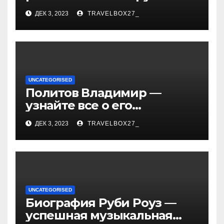
«Иванушки интернешнл»
ДЕК 3, 2023
TRAVELBOX27_
— история успеха, музыка
и судьбы участников
UNCATEGORISED
Политов Владимир —
узнайте все о его
биографии, возрасте и
ДЕК 3, 2023
TRAVELBOX27_
впечатляющих
достижениях!
UNCATEGORISED
Биография Руби Роуз —
успешная музыкальная