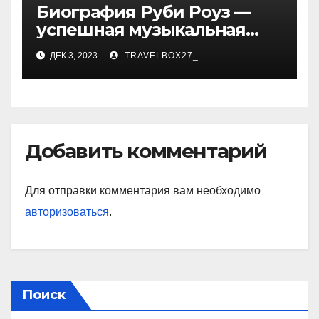
Биография Руби Роуз —
успешная музыкальная
карьера, личная жизнь и
ДЕК 3, 2023
TRAVELBOX27_
знаковые достижения
Добавить комментарий
Для отправки комментария вам необходимо
авторизоваться
.
Поиск