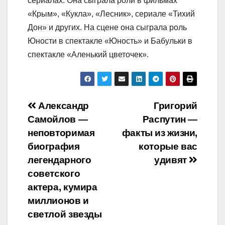
сериалах. Она сыграла роли в фильмах
«Крым», «Кукла», «Лесник», сериале «Тихий
Дон» и других. На сцене она сыграла роль
Юности в спектакле «Юность» и Бабульки в
спектакле «Аленький цветочек».
Навигация
Александр
Григорий
Самойлов —
Распутин —
по
неповторимая
факты из жизни,
записям
биография
которые вас
легендарного
удивят
советского
актера, кумира
миллионов и
светлой звезды