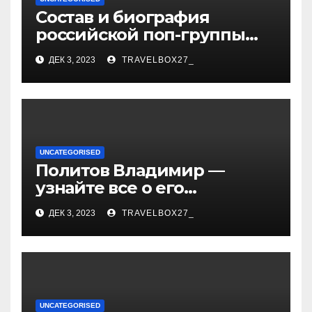
Состав и биография
российской поп-группы
«Иванушки интернешнл»
ДЕК 3, 2023
TRAVELBOX27_
— история успеха, музыка
и судьбы участников
UNCATEGORISED
Политов Владимир —
узнайте все о его
биографии, возрасте и
ДЕК 3, 2023
TRAVELBOX27_
впечатляющих
достижениях!
UNCATEGORISED