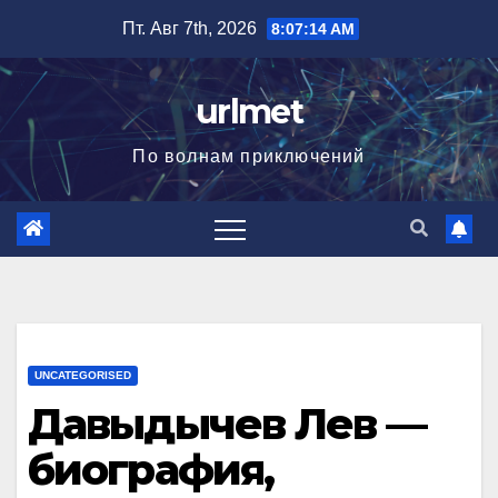
Перейти
Пт. Авг 7th, 2026
8:07:15 AM
к
содержимому
urlmet
По волнам приключений
UNCATEGORISED
Давыдычев Лев —
биография,