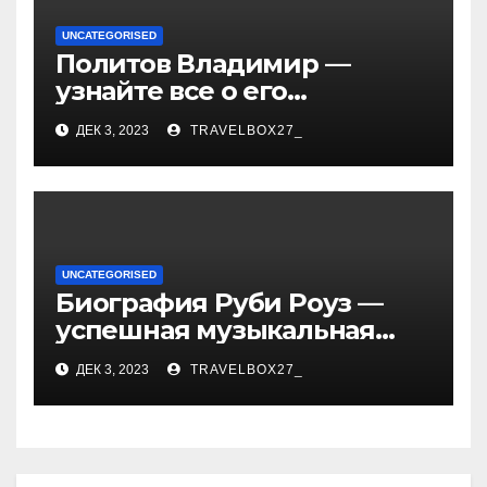
UNCATEGORISED
Политов Владимир —
узнайте все о его
биографии, возрасте и
ДЕК 3, 2023
TRAVELBOX27_
впечатляющих
достижениях!
UNCATEGORISED
Биография Руби Роуз —
успешная музыкальная
карьера, личная жизнь и
ДЕК 3, 2023
TRAVELBOX27_
знаковые достижения