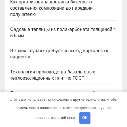
Как организована доставка букетов: от
составления композиции до передачи
получателю
Садовые теплицы из поликарбоната толщиной 4
и 6 мм
В каких случаях требуется выезд нарколога к
пациенту
Технология производства базальтовых
теплоизоляционных плит по ГОСТ
Принципы размещения удалённых рабочих
столов в Европе
Этот сайт использует куки-файлы и другие технологии, чтобы
помочь вам в навигации, а также предоставить лучший
пользовательский опыт.
OK
Архив