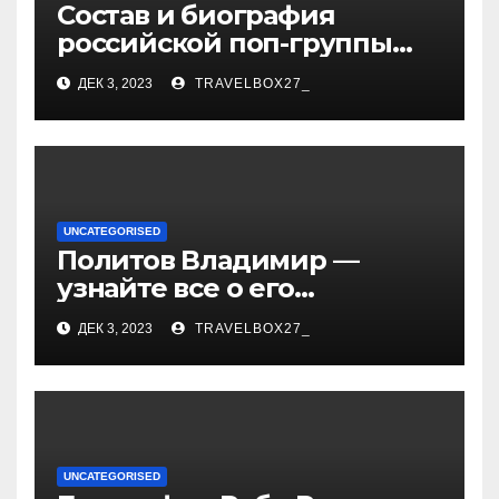
Состав и биография
российской поп-группы
«Иванушки интернешнл»
ДЕК 3, 2023
TRAVELBOX27_
— история успеха, музыка
и судьбы участников
UNCATEGORISED
Политов Владимир —
узнайте все о его
биографии, возрасте и
ДЕК 3, 2023
TRAVELBOX27_
впечатляющих
достижениях!
UNCATEGORISED