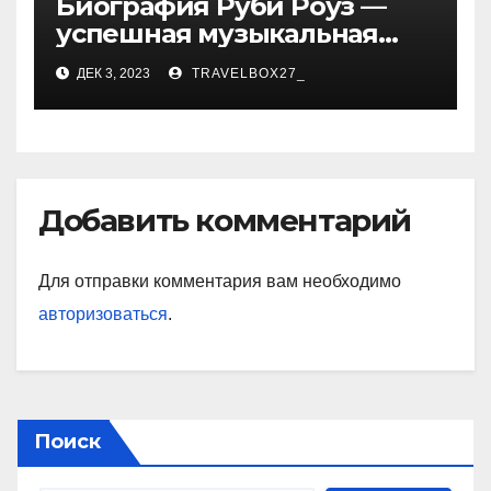
Биография Руби Роуз —
успешная музыкальная
карьера, личная жизнь и
ДЕК 3, 2023
TRAVELBOX27_
знаковые достижения
Добавить комментарий
Для отправки комментария вам необходимо
авторизоваться
.
Поиск