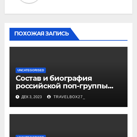
ПОХОЖАЯ ЗАПИСЬ
UNCATEGORISED
Состав и биография
российской поп-группы
«Иванушки интернешнл»
ДЕК 3, 2023
TRAVELBOX27_
— история успеха, музыка
и судьбы участников