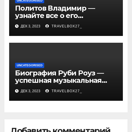
UNCATEGORISED
Политов Владимир —
узнайте все о его
биографии, возрасте и
ДЕК 3, 2023
TRAVELBOX27_
впечатляющих
достижениях!
UNCATEGORISED
Биография Руби Роуз —
успешная музыкальная
карьера, личная жизнь и
ДЕК 3, 2023
TRAVELBOX27_
знаковые достижения
Добавить комментарий