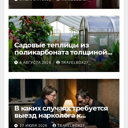
получателю
Садовые теплицы из
поликарбоната толщиной 4
и 6 мм
6 АВГУСТА 2026
TRAVELBOX27_
В каких случаях требуется
выезд нарколога к
пациенту
27 ИЮЛЯ 2026
TRAVELBOX27_