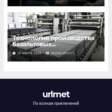
Технология производства
базальтовых
теплоизоляционных плит
10 ИЮЛЯ 2026
TRAVELBOX27_
по ГОСТ
urlmet
По волнам приключений