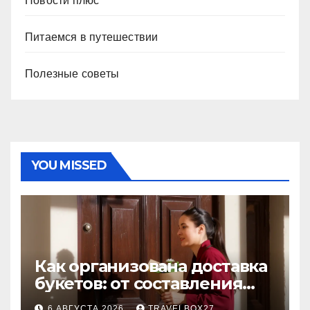
Новости плюс
Питаемся в путешествии
Полезные советы
YOU MISSED
Как организована доставка
букетов: от составления
композиции до передачи
6 АВГУСТА 2026
TRAVELBOX27_