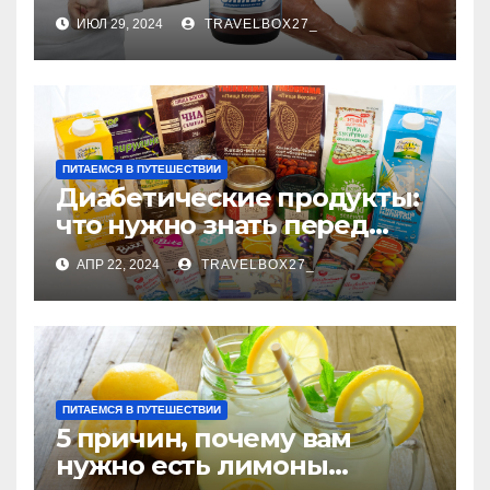
Ключ к Эффективному
ИЮЛ 29, 2024
TRAVELBOX27_
Росту Мышц
ПИТАЕМСЯ В ПУТЕШЕСТВИИ
Диабетические продукты:
что нужно знать перед
покупкой
АПР 22, 2024
TRAVELBOX27_
ПИТАЕМСЯ В ПУТЕШЕСТВИИ
5 причин, почему вам
нужно есть лимоны