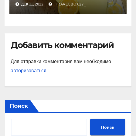
каждый день
ДЕК 11, 2022
TRAVELBOX27_
Добавить комментарий
Для отправки комментария вам необходимо
авторизоваться
.
Поиск
Поиск