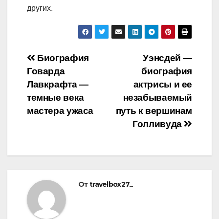
других.
Навигация
Биография
Уэнсдей —
Говарда
биография
по
Лавкрафта —
актрисы и ее
записям
темные века
незабываемый
мастера ужаса
путь к вершинам
Голливуда
От
travelbox27_