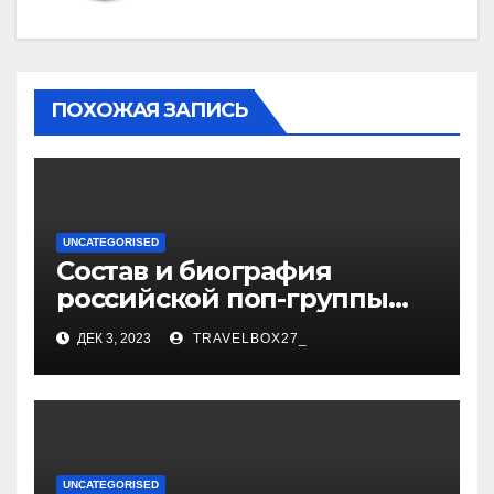
ПОХОЖАЯ ЗАПИСЬ
UNCATEGORISED
Состав и биография
российской поп-группы
«Иванушки интернешнл»
ДЕК 3, 2023
TRAVELBOX27_
— история успеха, музыка
и судьбы участников
UNCATEGORISED