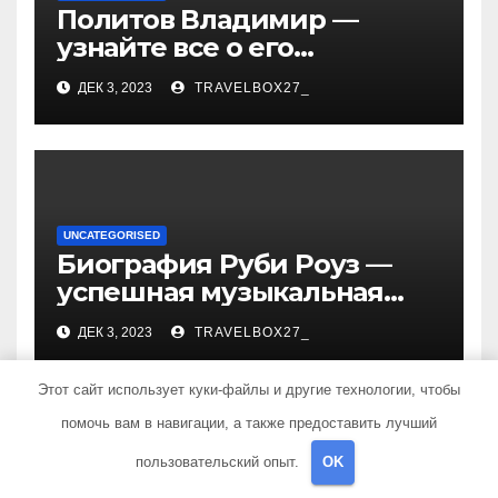
Политов Владимир —
узнайте все о его
биографии, возрасте и
ДЕК 3, 2023
TRAVELBOX27_
впечатляющих
достижениях!
UNCATEGORISED
Биография Руби Роуз —
успешная музыкальная
карьера, личная жизнь и
ДЕК 3, 2023
TRAVELBOX27_
знаковые достижения
Этот сайт использует куки-файлы и другие технологии, чтобы
помочь вам в навигации, а также предоставить лучший
пользовательский опыт.
OK
Добавить комментарий