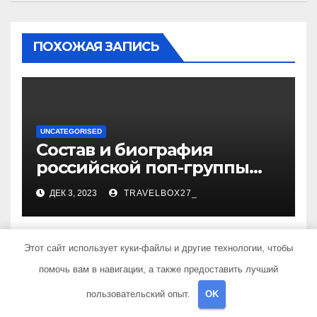
ПОХОЖАЯ ЗАПИСЬ
UNCATEGORISED
Состав и биография
российской поп-группы
«Иванушки интернешнл»
ДЕК 3, 2023
TRAVELBOX27_
— история успеха, музыка
и судьбы участников
Этот сайт использует куки-файлы и другие технологии, чтобы
помочь вам в навигации, а также предоставить лучший
UNCATEGORISED
пользовательский опыт.
OK
Политов Владимир —