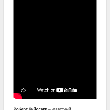
Роберт Кийосаки
– известный