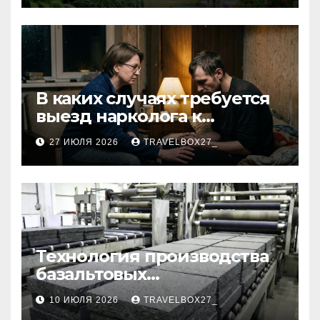
В каких случаях требуется
выезд нарколога к
пациенту
27 ИЮЛЯ 2026
TRAVELBOX27_
Технология производства
базальтовых
теплоизоляционных плит
10 ИЮЛЯ 2026
TRAVELBOX27_
по ГОСТ