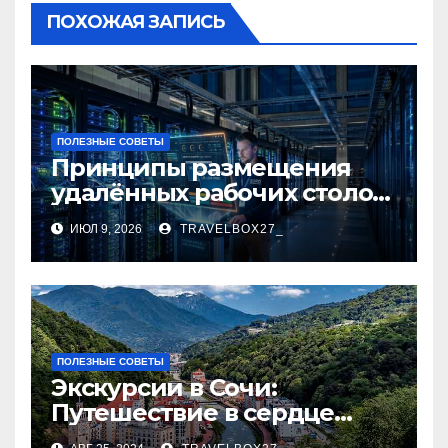
ПОХОЖАЯ ЗАПИСЬ
ПОЛЕЗНЫЕ СОВЕТЫ
Принципы размещения
удалённых рабочих столов
в Европе
ИЮЛ 9, 2026
TRAVELBOX27_
ПОЛЕЗНЫЕ СОВЕТЫ
Экскурсии в Сочи:
Путешествие в сердце
Черноморского курорта