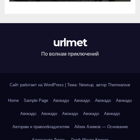
urlmet
По волнам приключений
Сайт работает на WordPress
|
Тема: Newsup, автор
Themeansar
Home
Sample Page
Авокадо
Авокадо
Авокадо
Авокадо
Авокадо
Авокадо
Авокадо
Авокадо
Авокадо
Авторам и правообладателям
Айзек Азимов — Основание
Александр Дюма — Граф Монте-Кристо