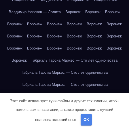
Владимир Набоков — Лолита
Воронеж
Воронеж
Воронеж
Воронеж
Воронеж
Воронеж
Воронеж
Воронеж
Воронеж
Воронеж
Воронеж
Воронеж
Воронеж
Воронеж
Воронеж
Воронеж
Воронеж
Воронеж
Воронеж
Воронеж
Воронеж
Воронеж
Габриэль Гарсиа Маркес — Сто лет одиночества
Габриэль Гарсиа Маркес — Сто лет одиночества
Габриэль Гарсиа Маркес — Сто лет одиночества
Габриэль Гарсиа Маркес — Сто лет одиночества
Этот сайт использует куки-файлы и другие технологии, чтобы
Габриэль Гарсиа Маркес — Сто лет одиночества
помочь вам в навигации, а также предоставить лучший
пользовательский опыт.
OK
Габриэль Гарсиа Маркес — Сто лет одиночества