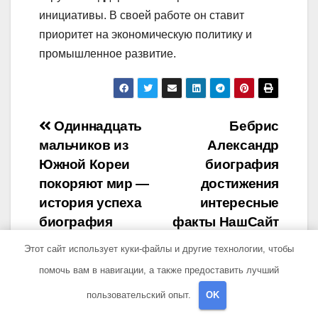
инициативы. В своей работе он ставит
приоритет на экономическую политику и
промышленное развитие.
Навигация
Одиннадцать
Бебрис
мальчиков из
Александр
по
Южной Кореи
биография
записям
покоряют мир —
достижения
история успеха
интересные
биография
факты НашСайт
группы BTS
Этот сайт использует куки-файлы и другие технологии, чтобы
помочь вам в навигации, а также предоставить лучший
пользовательский опыт.
OK