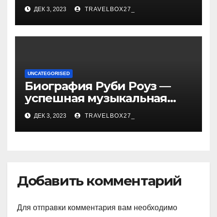
биографии, возрасте и
ДЕК 3, 2023
TRAVELBOX27_
впечатляющих
достижениях!
UNCATEGORISED
Биография Руби Роуз —
успешная музыкальная
карьера, личная жизнь и
ДЕК 3, 2023
TRAVELBOX27_
знаковые достижения
Добавить комментарий
Для отправки комментария вам необходимо