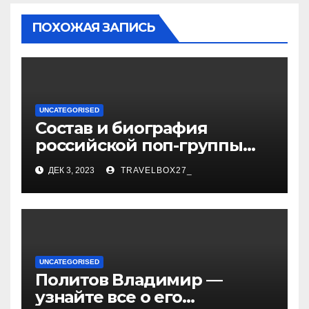
ПОХОЖАЯ ЗАПИСЬ
UNCATEGORISED
Состав и биография
российской поп-группы
«Иванушки интернешнл»
ДЕК 3, 2023
TRAVELBOX27_
— история успеха, музыка
и судьбы участников
UNCATEGORISED
Политов Владимир —
узнайте все о его