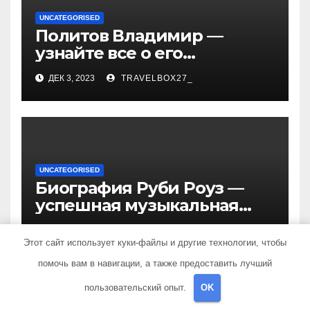
UNCATEGORISED
Политов Владимир —
узнайте все о его
биографии, возрасте и
ДЕК 3, 2023
TRAVELBOX27_
впечатляющих
достижениях!
UNCATEGORISED
Биография Руби Роуз —
успешная музыкальная
карьера, личная жизнь и
ДЕК 3, 2023
TRAVELBOX27_
знаковые достижения
Этот сайт использует куки-файлы и другие технологии, чтобы
помочь вам в навигации, а также предоставить лучший
пользовательский опыт.
OK