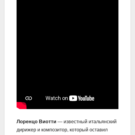
Лоренцо Виотти
— известный итальянский
дирижер и композитор, который оставил