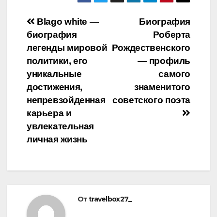
Навигация
Blago white —
Биография
биография
Роберта
по
легенды мировой
Рождественского
записям
политики, его
— профиль
уникальные
самого
достижения,
знаменитого
непревзойденная
советского поэта
карьера и
увлекательная
личная жизнь
От
travelbox27_