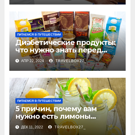
ПИТАЕМСЯ В ПУТЕШЕСТВИИ
Диабетические продукты:
что нужно знать перед
покупкой
АПР 22, 2024
TRAVELBOX27_
ПИТАЕМСЯ В ПУТЕШЕСТВИИ
5 причин, почему вам
нужно есть лимоны
каждый день
ДЕК 11, 2022
TRAVELBOX27_