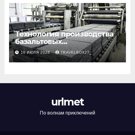
Технология производства
базальтовых
теплоизоляционных плит
10 ИЮЛЯ 2026
TRAVELBOX27_
по ГОСТ
urlmet
По волнам приключений