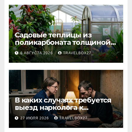
Садовые теплицы из
поликарбоната толщиной 4
и 6 мм
6 АВГУСТА 2026
TRAVELBOX27_
В каких случаях требуется
выезд нарколога к
пациенту
27 ИЮЛЯ 2026
TRAVELBOX27_