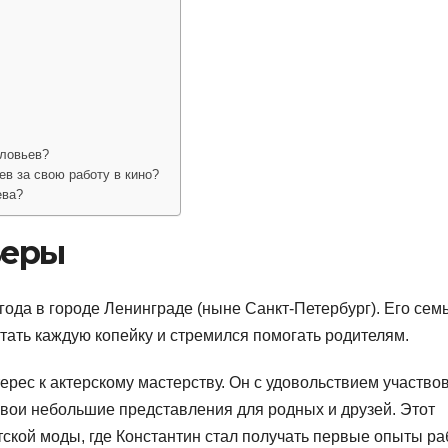
оловьев?
в за свою работу в кино?
ева?
ьеры
ода в городе Ленинграде (ныне Санкт-Петербург). Его сем
итать каждую копейку и стремился помогать родителям.
ерес к актерскому мастерству. Он с удовольствием участво
вои небольшие представления для родных и друзей. Этот
тской моды, где Константин стал получать первые опыты р