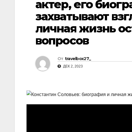
актер, его биог
р
l
а
захватывают взг
a
в
личная жизнь ос
s
и
вопросов
s
т
n
ь
i
От
travelbox27_
k
ДЕК 2, 2023
i