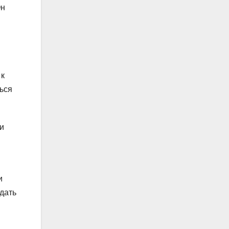
Он
 к
ться
и
и
дать