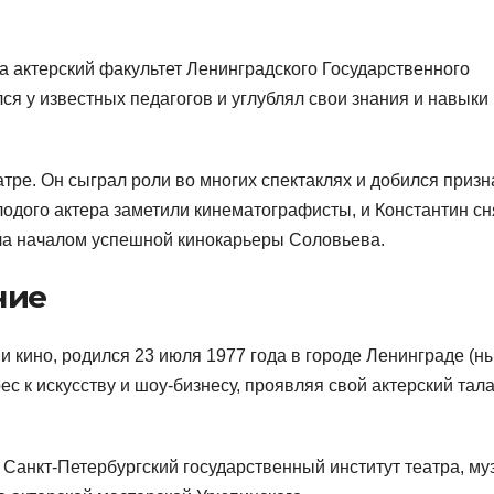
а актерский факультет Ленинградского Государственного
лся у известных педагогов и углублял свои знания и навыки
тре. Он сыграл роли во многих спектаклях и добился приз
олодого актера заметили кинематографисты, и Константин с
ла началом успешной кинокарьеры Соловьева.
ние
и кино, родился 23 июля 1977 года в городе Ленинграде (н
ес к искусству и шоу-бизнесу, проявляя свой актерский тал
Санкт-Петербургский государственный институт театра, му