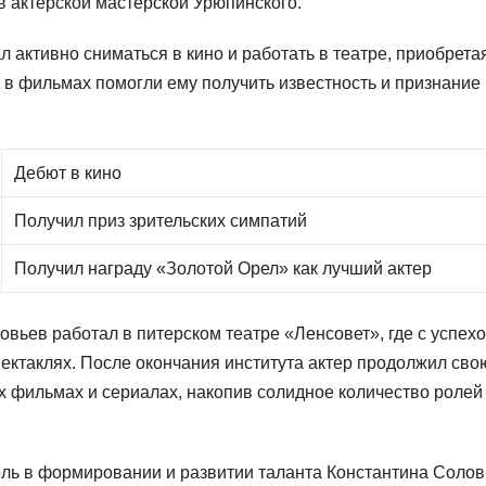
в актерской мастерской Урюпинского.
 активно сниматься в кино и работать в театре, приобрета
 в фильмах помогли ему получить известность и признание
Дебют в кино
Получил приз зрительских симпатий
Получил награду «Золотой Орел» как лучший актер
овьев работал в питерском театре «Ленсовет», где с успех
ектаклях. После окончания института актер продолжил сво
ых фильмах и сериалах, накопив солидное количество ролей
ль в формировании и развитии таланта Константина Солов