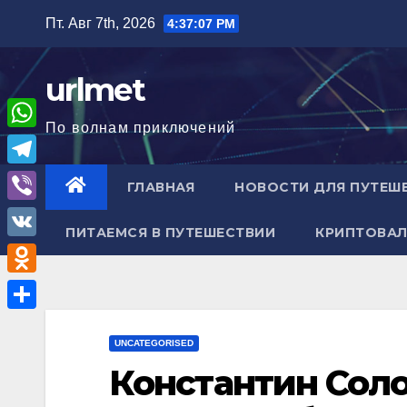
Перейти
Пт. Авг 7th, 2026
4:37:08 PM
к
содержимому
urlmet
По волнам приключений
W
h
T
ГЛАВНАЯ
НОВОСТИ ДЛЯ ПУТЕШ
a
e
V
t
ПИТАЕМСЯ В ПУТЕШЕСТВИИ
КРИПТОВАЛ
l
i
V
s
e
b
K
A
O
g
e
p
d
r
О
r
p
n
UNCATEGORISED
a
т
Константин Сол
o
m
п
k