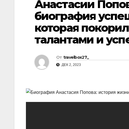
Анастасии Попо
р
l
а
биография усп
a
в
которая покорил
s
и
талантами и усп
s
т
n
ь
i
От
travelbox27_
k
ДЕК 2, 2023
i