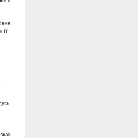
фии и
ремя.
 IT-
.
десь
овках