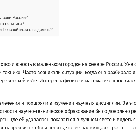
стории России?
 в политике?
ии Поповой можно выделить?
ство и юность в маленьком городке на севере России. Уже 
и технике. Часто возникали ситуации, когда она разбирала и
деревенской избе. Интерес к физике и математике проявился
влечения и поощряли в изучении научных дисциплин. За это
 местности научно-техническое образование было довольно р
сы, где ей удавалось показаться в лучшем свете и видеть 
сть проявить себя и понять, что её настоящая страсть — э