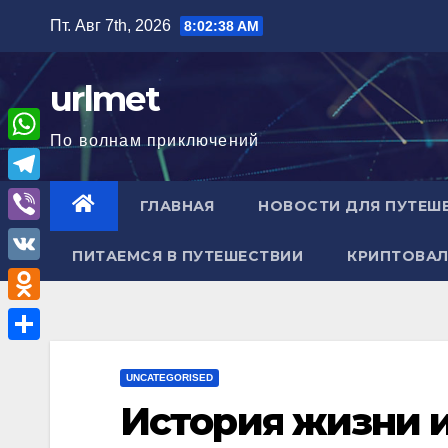
Перейти
Пт. Авг 7th, 2026
8:02:39 AM
к
содержимому
urlmet
По волнам приключений
W
h
T
ГЛАВНАЯ
НОВОСТИ ДЛЯ ПУТЕШ
a
e
V
t
ПИТАЕМСЯ В ПУТЕШЕСТВИИ
КРИПТОВАЛ
l
i
V
s
e
b
K
A
O
g
e
p
d
r
О
r
p
n
UNCATEGORISED
a
т
История жизни 
o
m
п
k