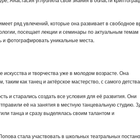
уре, Анастасия углубляла свои знания в области криптогра
меет ряд увлечений, которые она развивает в свободное в
хологии, посещает лекции и семинары по актуальным темам в
ь и фотографировать уникальные места.
 искусства и творчества уже в молодом возрасте. Она
 таким как танец и актёрское мастерство, с самого детства
ть и старались создать все условия для её развития. Они
отправили её на занятия в местную танцевальную студию. З
или танца и сразу выделялась своим талантом и
Попова стала участвовать в школьных театральных постан