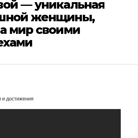
вой — уникальная
ешной женщины,
а мир своими
ехами