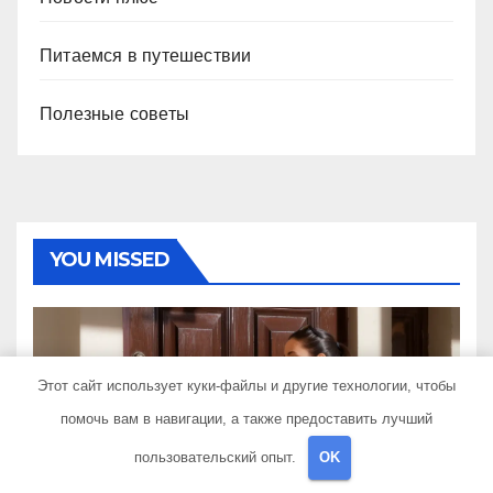
Питаемся в путешествии
Полезные советы
YOU MISSED
Этот сайт использует куки-файлы и другие технологии, чтобы
Как организована доставка
помочь вам в навигации, а также предоставить лучший
букетов: от составления
пользовательский опыт.
OK
композиции до передачи
6 АВГУСТА 2026
TRAVELBOX27_