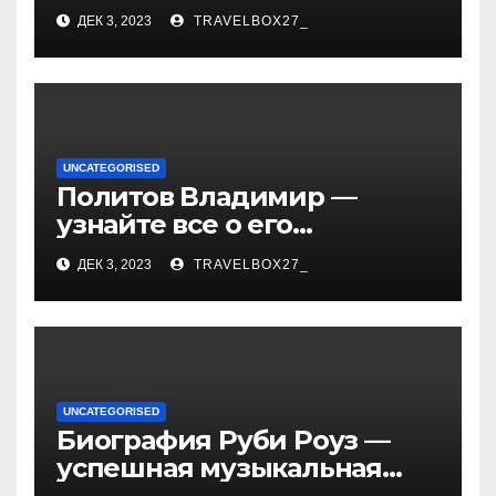
«Иванушки интернешнл»
ДЕК 3, 2023
TRAVELBOX27_
— история успеха, музыка
и судьбы участников
UNCATEGORISED
Политов Владимир —
узнайте все о его
биографии, возрасте и
ДЕК 3, 2023
TRAVELBOX27_
впечатляющих
достижениях!
UNCATEGORISED
Биография Руби Роуз —
успешная музыкальная
карьера, личная жизнь и