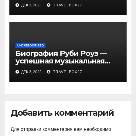
биографии, возрасте и
ДЕК 3, 2023
TRAVELBOX27_
впечатляющих
достижениях!
UNCATEGORISED
Биография Руби Роуз —
успешная музыкальная
карьера, личная жизнь и
ДЕК 3, 2023
TRAVELBOX27_
знаковые достижения
Добавить комментарий
Для отправки комментария вам необходимо