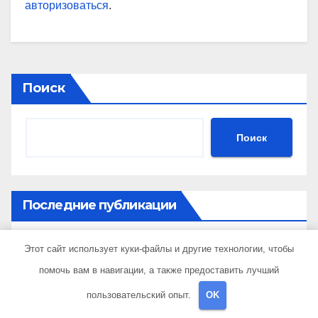
авторизоваться
.
Поиск
Поиск
Последние публикации
Этот сайт использует куки-файлы и другие технологии, чтобы
Как организована доставка букетов: от
составления композиции до передачи
помочь вам в навигации, а также предоставить лучший
получателю
пользовательский опыт.
OK