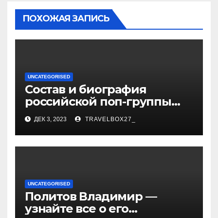
ПОХОЖАЯ ЗАПИСЬ
UNCATEGORISED
Состав и биография
российской поп-группы
«Иванушки интернешнл»
ДЕК 3, 2023
TRAVELBOX27_
— история успеха, музыка
и судьбы участников
UNCATEGORISED
Политов Владимир —
узнайте все о его