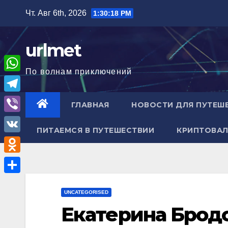
Перейти
Чт. Авг 6th, 2026
1:30:19 PM
к
содержимому
urlmet
По волнам приключений
W
h
T
ГЛАВНАЯ
НОВОСТИ ДЛЯ ПУТЕШ
a
e
V
t
ПИТАЕМСЯ В ПУТЕШЕСТВИИ
КРИПТОВАЛ
l
i
V
s
e
b
K
A
O
g
e
p
d
r
О
r
p
n
UNCATEGORISED
a
т
Екатерина Бродс
o
m
п
k