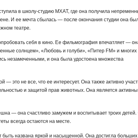
тупила в школу-студию МХАТ, где она получила непремен
цене. И ее мечта сбылась — после окончания студии она бы
ижном театре.
опробовать себя в кино. Ее фильмография впечатляет — он
ленные солнцем», «Любовь и голуби», «Питер FM» и многих
лись незамеченными, и она была удостоена множества
й — это не все, что ее интересует. Она также активно участ
ельностью и защитой прав животных. Она является активн
ешна — она счастливо замужем и воспитывает троих детей.
теты всегда остаются на месте.
 быть названа яркой и насыщенной. Она достигла больших