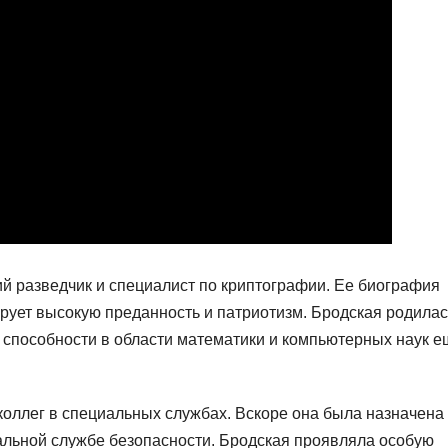
 разведчик и специалист по криптографии. Ее биография
ует высокую преданность и патриотизм. Бродская родилас
 способности в области математики и компьютерных наук е
коллег в специальных службах. Вскоре она была назначена
альной службе безопасности. Бродская проявляла особую