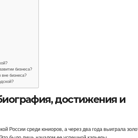
кой?
азвитии бизнеса?
 вне бизнеса?
одской?
биография, достижения и
кой России среди юниоров, а через два года выиграла зол
 Это было лишь началом ее успешной карьеры.