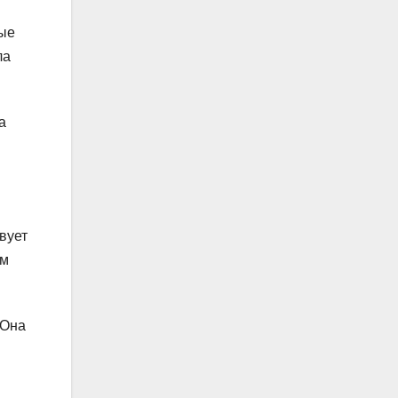
ные
ла
а
вует
ым
 Она