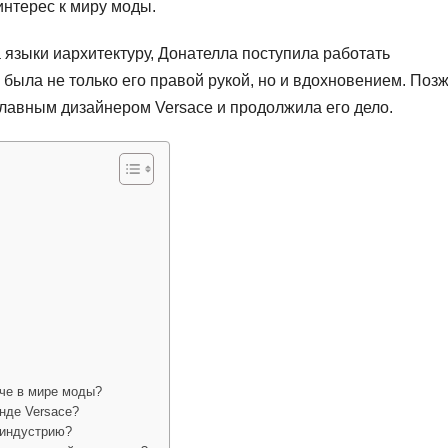
интерес к миру моды.
а языки иархитектуру, Донателла поступила работать
 была не только его правой рукой, но и вдохновением. Позж
главным дизайнером Versace и продолжила его дело.
че в мире моды?
нде Versace?
 индустрию?