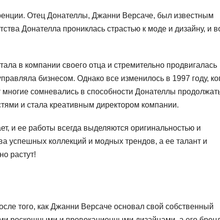
ренции. Отец Донателлы, Джанни Версаче, был известным
тства Донателла прониклась страстью к моде и дизайну, и 
тала в компании своего отца и стремительно продвигалась
правляла бизнесом. Однако все изменилось в 1997 году, ко
нт многие сомневались в способности Донателлы продолжат
остями и стала креативным директором компании.
ет, и ее работы всегда выделяются оригинальностью и
а успешных коллекций и модных трендов, а ее талант и
о растут!
осле того, как Джанни Версаче основал свой собственный
оими роскошными и провокационными дизайнами, а его брен