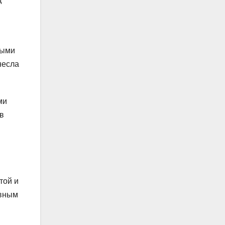
ными
несла
ми
в
той и
авным