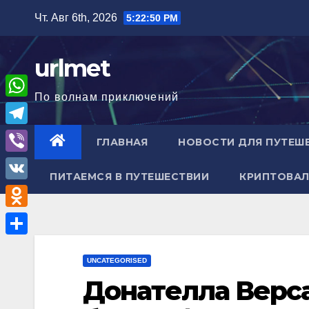
Перейти
Чт. Авг 6th, 2026
5:22:51 PM
к
содержимому
urlmet
По волнам приключений
W
h
T
ГЛАВНАЯ
НОВОСТИ ДЛЯ ПУТЕШ
a
e
V
t
ПИТАЕМСЯ В ПУТЕШЕСТВИИ
КРИПТОВАЛ
l
i
V
s
e
b
K
A
O
g
e
p
d
r
О
r
p
n
UNCATEGORISED
a
т
Донателла Верс
o
m
п
k