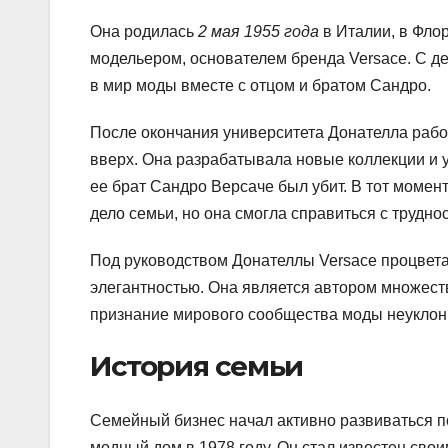
Она родилась
2 мая 1955 года
в Италии, в Фло
модельером, основателем бренда Versace. С де
в мир моды вместе с отцом и братом Сандро.
После окончания университета Донателла рабо
вверх. Она разрабатывала новые коллекции и у
ее брат Сандро Версаче был убит. В тот моме
дело семьи, но она смогла справиться с трудн
Под руководством Донателлы Versace процвета
элегантностью. Она является автором множеств
признание мирового сообщества моды неуклонн
История семьи
Семейный бизнес начал активно развиваться п
модный дом в 1978 году. Он стал известен св