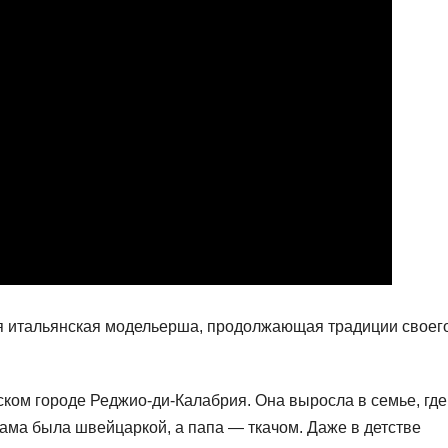
я итальянская модельерша, продолжающая традиции своег
ском городе Реджио-ди-Калабрия. Она выросла в семье, где
мама была швейцаркой, а папа — ткачом. Даже в детстве