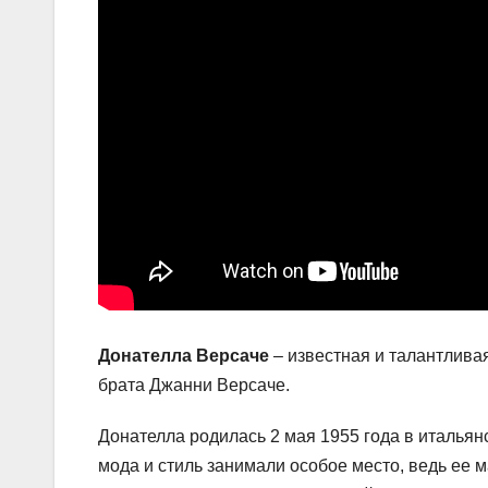
Донателла Версаче
– известная и талантлива
брата Джанни Версаче.
Донателла родилась 2 мая 1955 года в итальян
мода и стиль занимали особое место, ведь ее 