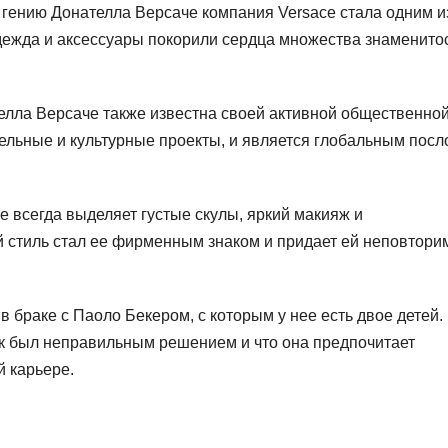
гению Донателла Версаче компания Versace стала одним и
дежда и аксессуары покорили сердца множества знаменито
лла Версаче также известна своей активной общественно
ельные и культурные проекты, и является глобальным посл
 всегда выделяет густые скулы, яркий макияж и
 стиль стал ее фирменным знаком и придает ей неповтор
 браке с Паоло Бекером, с которым у нее есть двое детей.
рак был неправильным решением и что она предпочитает
 карьере.