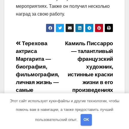
мероприятиях. Также он получил несколько
наград за свою работу.
Навигация
Терехова
Камиль Писсарро
актриса
— талантливый
по
Маргарита —
французский
записям
биография,
художник,
фильмография,
истинные краски
личная жизнь —
жизни в его
самые
произведениях
интересные
Название сайта
Этот сайт использует куки-файлы и другие технологии, чтобы
факты о жизни и
помочь вам в навигации, а также предоставить лучший
карьере
пользовательский опыт.
OK
знаменитой
актрисы