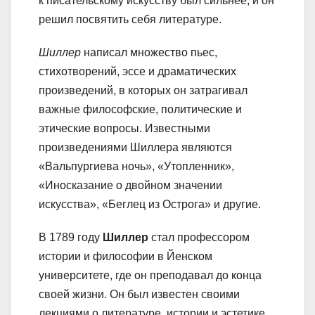
к писательскому искусству был сильнее, и он
решил посвятить себя литературе.
Шиллер
написал множество пьес,
стихотворений, эссе и драматических
произведений, в которых он затрагивал
важные философские, политические и
этические вопросы. Известными
произведениями Шиллера являются
«Вальпургиева ночь», «Утопленник»,
«Иносказание о двойном значении
искусства», «Беглец из Острога» и другие.
В 1789 году
Шиллер
стал профессором
истории и философии в Йенском
университете, где он преподавал до конца
своей жизни. Он был известен своими
лекциями о литературе, истории и эстетике.