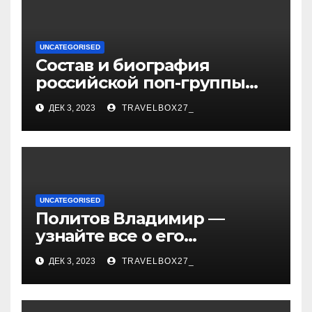
UNCATEGORISED
Состав и биография
российской поп-группы
«Иванушки интернешнл»
ДЕК 3, 2023
TRAVELBOX27_
— история успеха, музыка
и судьбы участников
UNCATEGORISED
Политов Владимир —
узнайте все о его
биографии, возрасте и
ДЕК 3, 2023
TRAVELBOX27_
впечатляющих
достижениях!