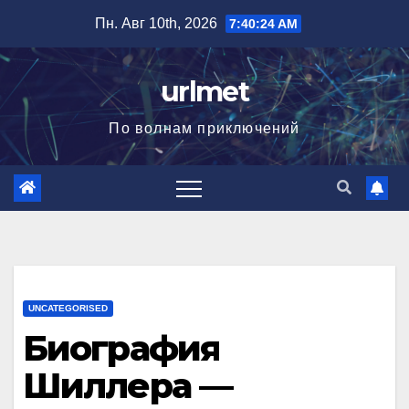
Перейти
Пн. Авг 10th, 2026
7:40:25 AM
к
содержимому
urlmet
По волнам приключений
UNCATEGORISED
Биография
Шиллера —