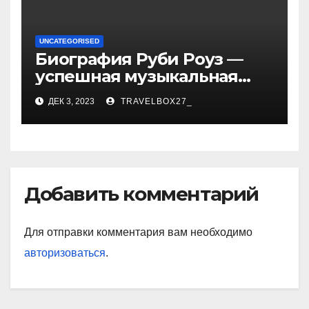
UNCATEGORISED
Биография Руби Роуз —
успешная музыкальная
карьера, личная жизнь и
ДЕК 3, 2023
TRAVELBOX27_
знаковые достижения
Добавить комментарий
Для отправки комментария вам необходимо
авторизоваться
.