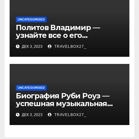
UNCATEGORISED
Политов Владимир —
узнайте все о его
биографии, возрасте и
ДЕК 3, 2023
TRAVELBOX27_
впечатляющих
достижениях!
UNCATEGORISED
Биография Руби Роуз —
успешная музыкальная
карьера, личная жизнь и
ДЕК 3, 2023
TRAVELBOX27_
знаковые достижения