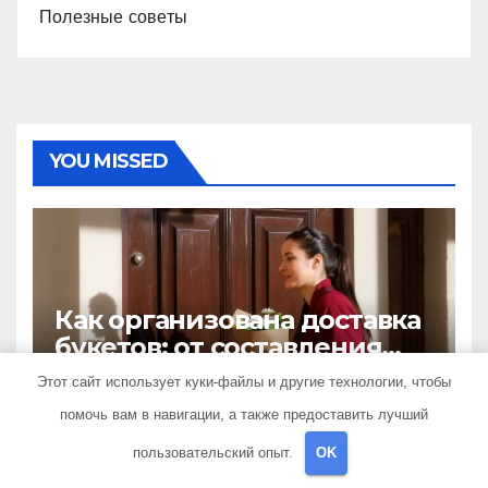
Полезные советы
YOU MISSED
Как организована доставка
букетов: от составления
композиции до передачи
Этот сайт использует куки-файлы и другие технологии, чтобы
6 АВГУСТА 2026
TRAVELBOX27_
получателю
помочь вам в навигации, а также предоставить лучший
пользовательский опыт.
OK