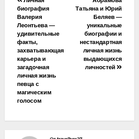
Навигация
Личная
Абрамова
биография
Татьяна и Юрий
по
Валерия
Беляев —
записям
Леонтьева —
уникальные
удивительные
биографии и
факты,
нестандартная
захватывающая
личная жизнь
карьера и
выдающихся
загадочная
личностей
личная жизнь
певца с
магическим
голосом