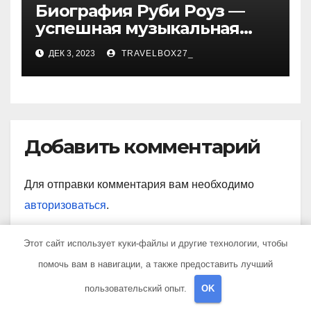
Биография Руби Роуз —
успешная музыкальная
карьера, личная жизнь и
ДЕК 3, 2023
TRAVELBOX27_
знаковые достижения
Добавить комментарий
Для отправки комментария вам необходимо
авторизоваться
.
Этот сайт использует куки-файлы и другие технологии, чтобы
помочь вам в навигации, а также предоставить лучший
Поиск
пользовательский опыт.
OK