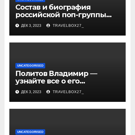
Состав и биография
российской поп-группы
«Иванушки интернешнл»
ДЕК 3, 2023
TRAVELBOX27_
— история успеха, музыка
и судьбы участников
UNCATEGORISED
Политов Владимир —
узнайте все о его
биографии, возрасте и
ДЕК 3, 2023
TRAVELBOX27_
впечатляющих
достижениях!
UNCATEGORISED