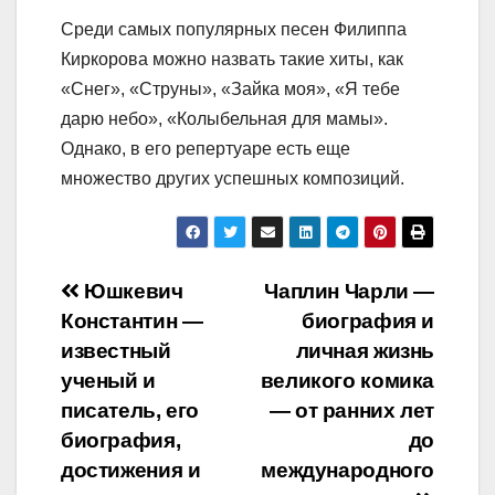
Среди самых популярных песен Филиппа
Киркорова можно назвать такие хиты, как
«Снег», «Струны», «Зайка моя», «Я тебе
дарю небо», «Колыбельная для мамы».
Однако, в его репертуаре есть еще
множество других успешных композиций.
Навигация
Юшкевич
Чаплин Чарли —
Константин —
биография и
по
известный
личная жизнь
записям
ученый и
великого комика
писатель, его
— от ранних лет
биография,
до
достижения и
международного