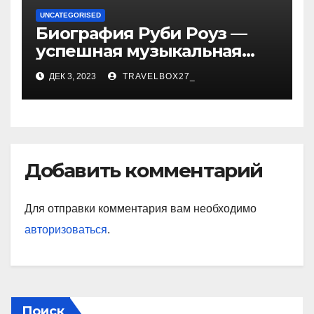
UNCATEGORISED
Биография Руби Роуз —
успешная музыкальная
карьера, личная жизнь и
ДЕК 3, 2023
TRAVELBOX27_
знаковые достижения
Добавить комментарий
Для отправки комментария вам необходимо
авторизоваться
.
Поиск