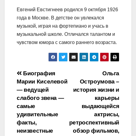
Евгений Евстигнеев родился 9 октября 1926
года в Москве. В детстве он увлекался
музыкой, играя на фортепиано и учась в
музыкальной школе. Отличался талантом и
чувством юмора с самого раннего возраста.
Навигация
Биография
Ольга
Марии Киселевой
Остроумова –
по
— ведущей
история жизни и
записям
слабого звена —
карьеры
самые
выдающейся
удивительные
актрисы,
факты,
ретроспективный
неизвестные
обзор фильмов,