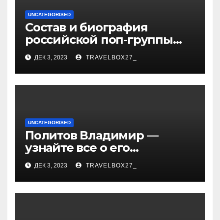
UNCATEGORISED
Состав и биография
российской поп-группы
«Иванушки интернешнл»
ДЕК 3, 2023
TRAVELBOX27_
— история успеха, музыка
и судьбы участников
UNCATEGORISED
Политов Владимир —
узнайте все о его
биографии, возрасте и
ДЕК 3, 2023
TRAVELBOX27_
впечатляющих
достижениях!