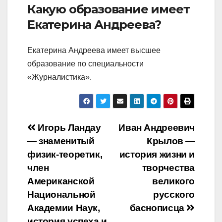
Какую образование имеет
Екатерина Андреева?
Екатерина Андреева имеет высшее
образование по специальности
«Журналистика».
Навигация
Игорь Ландау
Иван Андреевич
— знаменитый
Крылов —
по
физик-теоретик,
история жизни и
записям
член
творчества
Американской
великого
Национальной
русского
Академии Наук,
баснописца
история успеха и