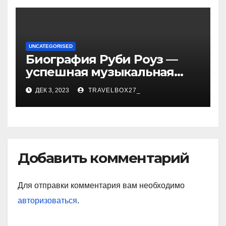
UNCATEGORISED
Биография Руби Роуз —
успешная музыкальная
карьера, личная жизнь и
ДЕК 3, 2023
TRAVELBOX27_
знаковые достижения
Добавить комментарий
Для отправки комментария вам необходимо
авторизоваться
.