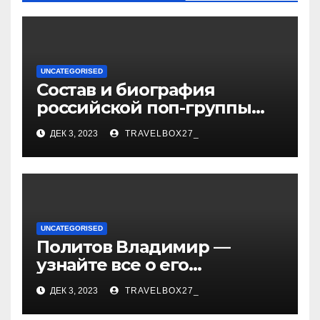
UNCATEGORISED
Состав и биография
российской поп-группы
«Иванушки интернешнл»
ДЕК 3, 2023
TRAVELBOX27_
— история успеха, музыка
и судьбы участников
UNCATEGORISED
Политов Владимир —
узнайте все о его
биографии, возрасте и
ДЕК 3, 2023
TRAVELBOX27_
впечатляющих
достижениях!