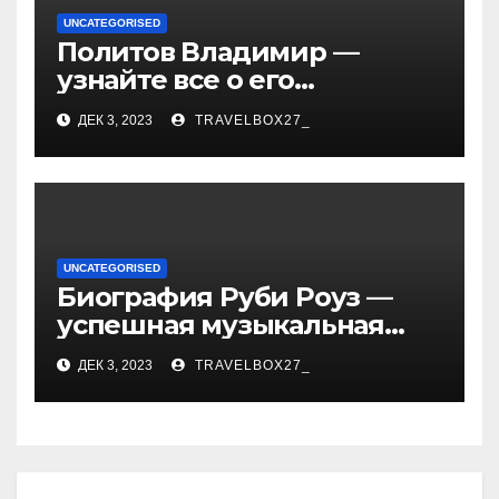
UNCATEGORISED
Политов Владимир —
узнайте все о его
биографии, возрасте и
ДЕК 3, 2023
TRAVELBOX27_
впечатляющих
достижениях!
UNCATEGORISED
Биография Руби Роуз —
успешная музыкальная
карьера, личная жизнь и
ДЕК 3, 2023
TRAVELBOX27_
знаковые достижения