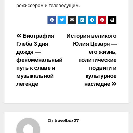
режиссером и телеведущим.
Навигация
Биография
История великого
Глеба 3 дня
Юлия Цезаря —
по
дождя —
его жизнь,
записям
феноменальный
политические
путь к славе и
подвиги и
музыкальной
культурное
легенде
наследие
От
travelbox27_