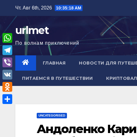
Перейти
Чт. Авг 6th, 2026
10:35:19 AM
к
содержимому
urlmet
По волнам приключений
W
h
T
ГЛАВНАЯ
НОВОСТИ ДЛЯ ПУТЕШ
a
e
V
t
ПИТАЕМСЯ В ПУТЕШЕСТВИИ
КРИПТОВАЛ
l
i
V
s
e
b
K
A
O
g
e
p
d
r
О
r
p
n
UNCATEGORISED
a
т
Андоленко Кари
o
m
п
k