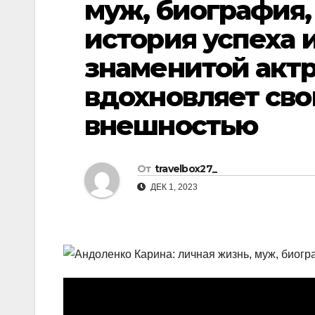
муж, биография,
р
l
а
история успеха 
a
в
знаменитой актр
s
и
вдохновляет сво
s
т
n
ь
внешностью
i
k
От
travelbox27_
i
ДЕК 1, 2023