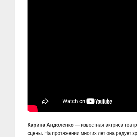
Карина Андоленко
— известная актриса театр
сцены. На протяжении многих лет она радует з