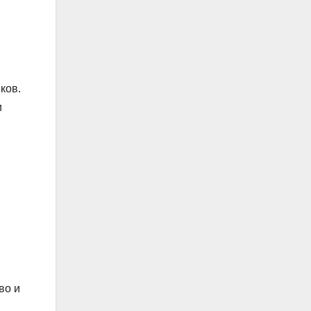
ков.
и
во и