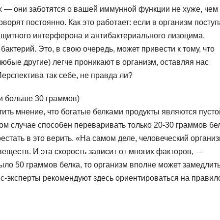
х — они заботятся о вашей иммунной функции не хуже, чем
говорят постоянно. Как это работает: если в организм поступ
защитного интерферона и антибактериального лизоцима,
актерий. Это, в свою очередь, может привести к тому, что
любые другие) легче проникают в организм, оставляя нас
ерспектива так себе, не правда ли?
и больше 30 граммов)
тить мнение, что богатые белками продукты являются пусто
ом случае способен переваривать только 20-30 граммов бе
естать в это верить. «На самом деле, человеческий органи
еществ. И эта скорость зависит от многих факторов, —
было 50 граммов белка, то организм вполне может замедлит
с-эксперты рекомендуют здесь ориентироваться на правило