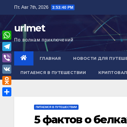
Перейти
Пт. Авг 7th, 2026
3:53:42 PM
к
содержимому
urlmet
По волнам приключений
W
h
T
ГЛАВНАЯ
НОВОСТИ ДЛЯ ПУТЕШ
a
e
V
t
ПИТАЕМСЯ В ПУТЕШЕСТВИИ
КРИПТОВАЛ
l
i
V
s
e
b
K
A
O
g
e
p
d
r
О
r
p
n
ПИТАЕМСЯ В ПУТЕШЕСТВИИ
a
т
5 фактов о белк
o
m
п
k