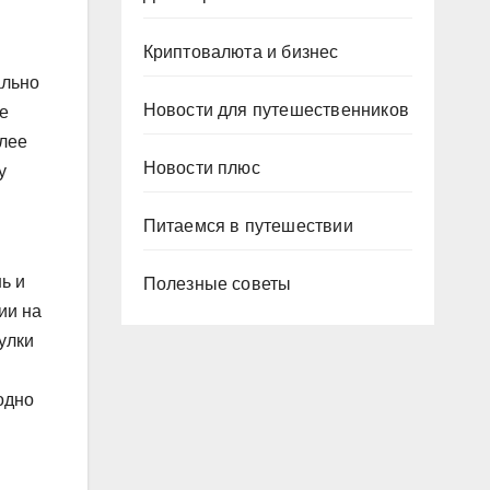
Криптовалюта и бизнес
ально
Новости для путешественников
ые
олее
Новости плюс
у
Питаемся в путешествии
ь и
Полезные советы
ии на
улки
одно