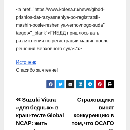
<a href="https://www.kolesa.ru/news/gibdd-
prishlos-dat-razyasneniya-po-registratsii-
mashin-posle-resheniya-verhovnogo-suda"
target="_blank">ГИБДД пришлось дать
разъяснения по регистрации машин после
решения Верховного суда</a>
Источник
Спасибо за чтение!
Навигация
Suzuki Vitara
Страховщики
«для бедных» в
винят
по
краш-тесте Global
конкуренцию в
записям
NCAP: жить
том, что ОСАГО