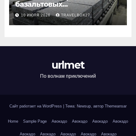
базальтовых
теплоизоляционных плит
10 ИЮЛЯ 2026
TRAVELBOX27_
по ГОСТ
urlmet
По волнам приключений
Сайт работает на WordPress
|
Тема: Newsup, автор
Themeansar
Home
Sample Page
Авокадо
Авокадо
Авокадо
Авокадо
Авокадо
Авокадо
Авокадо
Авокадо
Авокадо