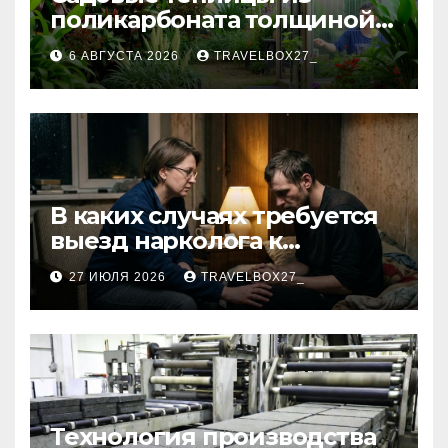
поликарбоната толщиной 4
и 6 мм
6 АВГУСТА 2026
TRAVELBOX27_
В каких случаях требуется
выезд нарколога к
пациенту
27 ИЮЛЯ 2026
TRAVELBOX27_
Технология производства