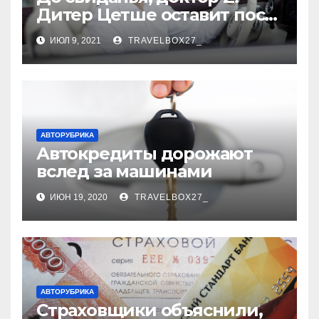
Дитер Цетше оставит пост
главы концерна Daimler
ИЮЛ 9, 2021
TRAVELBOX27_
АВТОРУБРИКА
Автокредиты дорожают
вслед за машинами
ИЮН 19, 2020
TRAVELBOX27_
АВТОРУБРИКА
Страховщики объяснили,