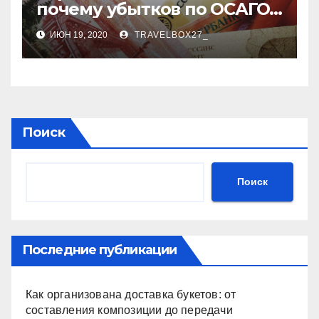
почему убытков по ОСАГО
стало меньше
ИЮН 19, 2020
TRAVELBOX27_
Поиск
Поиск
Последние публикации
Как организована доставка букетов: от
составления композиции до передачи