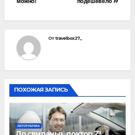
можно!
подешевело
От
travelbox27_
ПОХОЖАЯ ЗАПИСЬ
АВТОРУБРИКА
До свиданья, доктор Z!