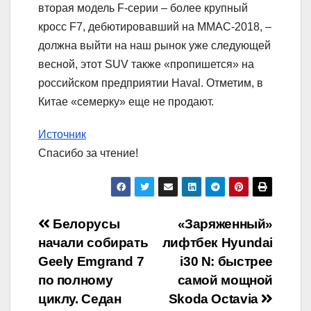
вторая модель F-серии – более крупный
кросс F7, дебютировавший на ММАС-2018, –
должна выйти на наш рынок уже следующей
весной, этот SUV также «пропишется» на
российском предприятии Haval. Отметим, в
Китае «семерку» еще не продают.
Источник
Спасибо за чтение!
Навигация
Белорусы
«Заряженный»
начали собирать
лифтбек Hyundai
по
Geely Emgrand 7
i30 N: быстрее
записям
по полному
самой мощной
циклу. Седан
Skoda Octavia