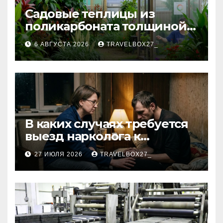
Садовые теплицы из
поликарбоната толщиной 4
и 6 мм
6 АВГУСТА 2026
TRAVELBOX27_
В каких случаях требуется
выезд нарколога к
пациенту
27 ИЮЛЯ 2026
TRAVELBOX27_