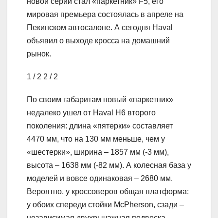
новой серии стал «паркетник» F5, его
мировая премьера состоялась в апреле на
Пекинском автосалоне. А сегодня Haval
объявил о выходе кросса на домашний
рынок.
1
/ 2
2
/ 2
По своим габаритам новый «паркетник»
недалеко ушел от Haval H6 второго
поколения: длина «пятерки» составляет
4470 мм, что на 130 мм меньше, чем у
«шестерки», ширина – 1857 мм (-3 мм),
высота – 1638 мм (-82 мм). А колесная база у
моделей и вовсе одинаковая – 2680 мм.
Вероятно, у кроссоверов общая платформа:
у обоих спереди стойки McPherson, сзади –
независимая двухрычажная подвеска.