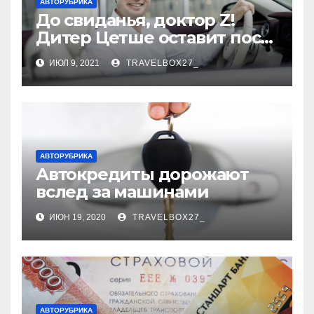
АВТОРУБРИКА
До свиданья, доктор Z!
Дитер Цетше оставит пост
главы концерна Daimler
ИЮЛ 9, 2021
TRAVELBOX27_
АВТОРУБРИКА
Автокредиты дорожают
вслед за машинами
ИЮН 19, 2020
TRAVELBOX27_
АВТОРУБРИКА