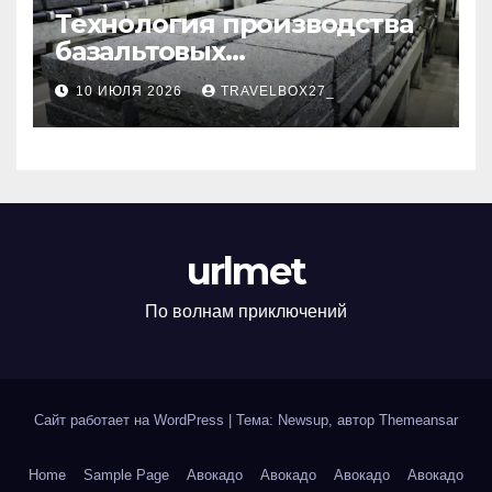
Технология производства
базальтовых
теплоизоляционных плит
10 ИЮЛЯ 2026
TRAVELBOX27_
по ГОСТ
urlmet
По волнам приключений
Сайт работает на WordPress
|
Тема: Newsup, автор
Themeansar
Home
Sample Page
Авокадо
Авокадо
Авокадо
Авокадо