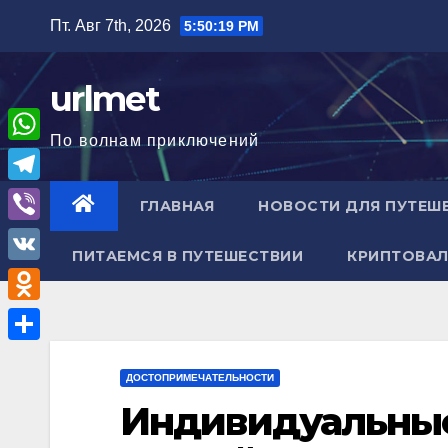
Перейти
Пт. Авг 7th, 2026
5:50:21 PM
к
содержимому
urlmet
По волнам приключений
W
h
T
ГЛАВНАЯ
НОВОСТИ ДЛЯ ПУТЕШ
a
e
V
t
ПИТАЕМСЯ В ПУТЕШЕСТВИИ
КРИПТОВАЛ
l
i
V
s
e
b
K
A
O
g
e
p
d
r
О
r
p
n
ДОСТОПРИМЕЧАТЕЛЬНОСТИ
a
т
Индивидуальные
o
m
п
k