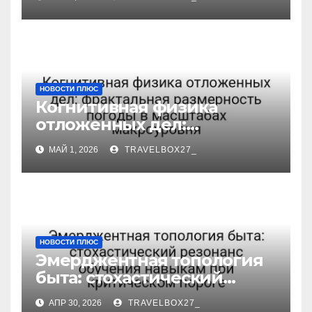
Архитектуры дизайна и
MASE масштабированный
НОВОСТИ ПЛЮС
Когнитивная физика
отложенных дел:
фрактальная размерность
МАЙ 1, 2026
TRAVELBOX27_
погоды в масштабах
макроуровня
НОВОСТИ ПЛЮС
Эмерджентная топология
быта: стохастический
резонанс обучения
АПР 30, 2026
TRAVELBOX27_