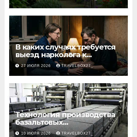
В каких случаях требуется
выезд нарколога к
пациенту
27 ИЮЛЯ 2026
TRAVELBOX27_
Технология производства
базальтовых
теплоизоляционных плит
10 ИЮЛЯ 2026
TRAVELBOX27_