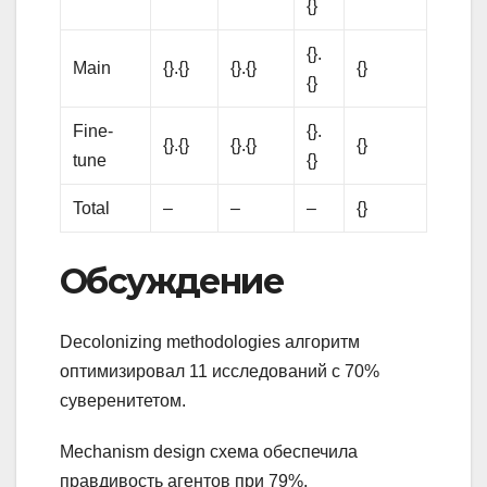
{}
{}.
Main
{}.{}
{}.{}
{}
{}
Fine-
{}.
{}.{}
{}.{}
{}
tune
{}
Total
–
–
–
{}
Обсуждение
Decolonizing methodologies алгоритм
оптимизировал 11 исследований с 70%
суверенитетом.
Mechanism design схема обеспечила
правдивость агентов при 79%.