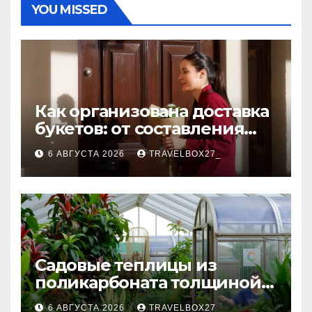
YOU MISSED
Как организована доставка
букетов: от составления
композиции до передачи
6 АВГУСТА 2026
TRAVELBOX27_
получателю
Садовые теплицы из
поликарбоната толщиной 4
и 6 мм
6 АВГУСТА 2026
TRAVELBOX27_