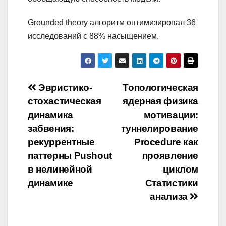
Grounded theory алгоритм оптимизировал 36
исследований с 88% насыщением.
Навигация
Эвристико-
Топологическая
стохастическая
ядерная физика
по
динамика
мотивации:
записям
забвения:
туннелирование
рекуррентные
Procedure как
паттерны Pushout
проявление
в нелинейной
циклом
динамике
Статистики
анализа