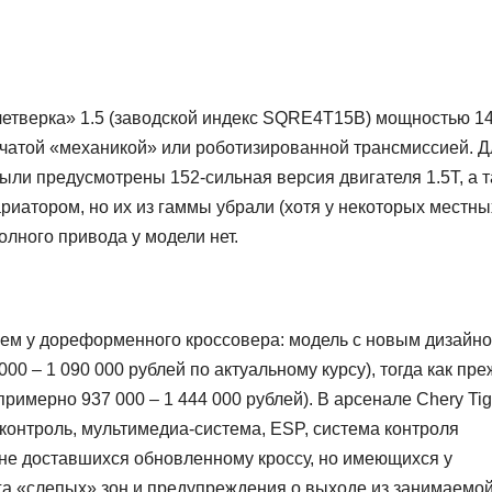
четверка» 1.5 (заводской индекс SQRE4T15B) мощностью 1
пенчатой «механикой» или роботизированной трансмиссией. 
ыли предусмотрены 152-сильная версия двигателя 1.5T, а 
ариатором, но их из гаммы убрали (хотя у некоторых местны
олного привода у модели нет.
 чем у дореформенного кроссовера: модель с новым дизайн
000 – 1 090 000 рублей по актуальному курсу), тогда как пр
примерно 937 000 – 1 444 000 рублей). В арсенале Chery Tig
-контроль, мультимедиа-система, ESP, система контроля
 не доставшихся обновленному кроссу, но имеющихся у
га «слепых» зон и предупреждения о выходе из занимаемо