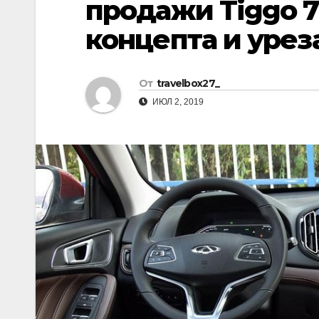
продажи Tiggo 7
р
l
а
концепта и уре
a
в
s
и
От
travelbox27_
s
т
ИЮЛ 2, 2019
n
ь
i
k
i