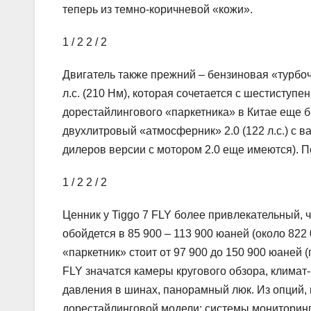
теперь из темно-коричневой «кожи».
1
/ 2
2
/ 2
Двигатель также прежний – бензиновая «турбо
л.с. (210 Нм), которая сочетается с шестисту
дорестайлингового «паркетника» в Китае еще б
двухлитровый «атмосферник» 2.0 (122 л.с.) с в
дилеров версии с мотором 2.0 еще имеются). П
1
/ 2
2
/ 2
Ценник у Tiggo 7 FLY более привлекательный,
обойдется в 85 900 – 113 900 юаней (около 822 
«паркетник» стоит от 97 900 до 150 900 юаней (
FLY значатся камеры кругового обзора, климат
давления в шинах, панорамный люк. Из опций,
дорестайлинговой модели: системы мониторин