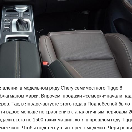
появления в модельном ряду Chery семиместного Tiggo 8
я флагманом марки. Впрочем, продажи «семерки»начали пад
ров. Так, в январе-августе этого года в Поднебесной было
очти вдвое меньше по сравнению с аналогичным периодом 2
одали всего по 1500 таких машин, хотя в прошлом году Tigg
емесячно. Чтобы подстегнуть интерес к модели в Чери реш