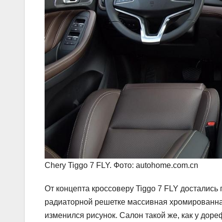
Chery Tiggo 7 FLY. Фото: autohome.com.cn
От концепта кроссоверу Tiggo 7 FLY достались
радиаторной решетке массивная хромированна
изменился рисунок. Салон такой же, как у дор