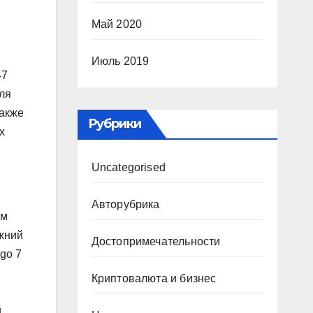
Май 2020
Июль 2019
47
Для
также
Рубрики
х
Uncategorised
Авторубрика
ом
ежний
Достопримечательности
go 7
Криптовалюта и бизнес
й