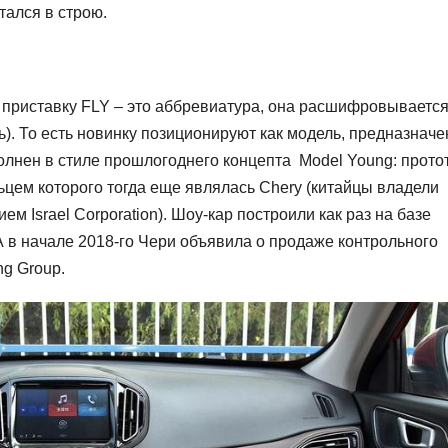
тался в строю.
приставку FLY – это аббревиатура, она расшифровывается
сть). То есть новинку позиционируют как модель, предназнач
олнен в стиле прошлогоднего концепта Model Young: прото
цем которого тогда еще являлась Chery (китайцы владели
м Israel Corporation). Шоу-кар построили как раз на базе
 А в начале 2018-го Чери объявила о продаже контрольного
ng Group.