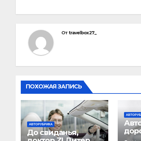
записям
От
travelbox27_
ПОХОЖАЯ ЗАПИСЬ
АВТОРУБ
Авт
АВТОРУБРИКА
дор
До свиданья,
за 
доктор Z! Дитер