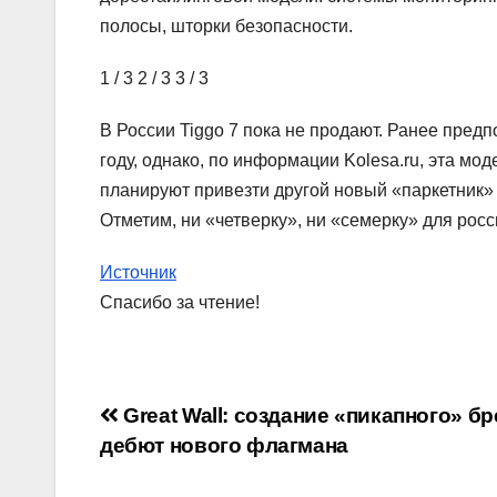
полосы, шторки безопасности.
1
/ 3
2
/ 3
3
/ 3
В России Tiggo 7 пока не продают. Ранее предп
году, однако, по информации Kolesa.ru, эта мод
планируют привезти другой новый «паркетник» C
Отметим, ни «четверку», ни «семерку» для рос
Источник
Спасибо за чтение!
Навигация
Great Wall: создание «пикапного» бр
дебют нового флагмана
по