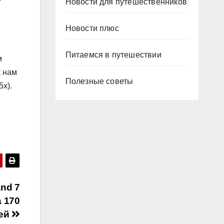
Новости для путешественников
Новости плюс
Питаемся в путешествии
м
к нам
Полезные советы
5x).
nd 7
 170
лей