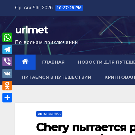
Перейти
Ср. Авг 5th, 2026
10:27:30 PM
к
содержимому
urlmet
По волнам приключений
W
h
T
ГЛАВНАЯ
НОВОСТИ ДЛЯ ПУТЕШ
a
e
V
t
ПИТАЕМСЯ В ПУТЕШЕСТВИИ
КРИПТОВАЛ
l
i
V
s
e
b
K
A
O
g
e
p
d
r
О
r
p
n
АВТОРУБРИКА
a
т
Chery пытается 
o
m
п
k