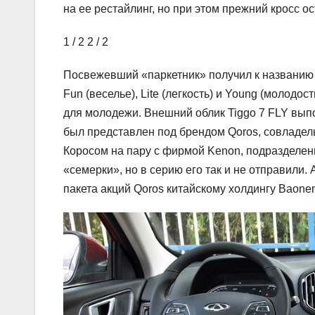
на ее рестайлинг, но при этом прежний кросс ос
1
/ 2
2
/ 2
Посвежевший «паркетник» получил к названию 
Fun (веселье), Lite (легкость) и Young (молодо
для молодежи. Внешний облик Tiggo 7 FLY вып
был представлен под брендом Qoros, совладель
Коросом на пару с фирмой Kenon, подразделение
«семерки», но в серию его так и не отправили.
пакета акций Qoros китайскому холдингу Baone